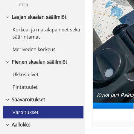
Intro
Laajan skaalan sääilmiöt
Tiivistä
Korkea- ja matalapaineet sekä
säärintamat
Meriveden korkeus
Pienen skaalan sääilmiöt
Tiivistä
Ukkospilvet
Pintatuulet
Säävaroitukset
Tiivistä
Varoitukset
Aallokko
Tiivistä