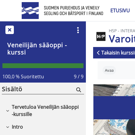
Siirry pääsisältöön
ETUSIVU
H5P - INTER
Varoi
Veneilijän sääoppi -
kurssi
Takaisin kurssi
Suorituksen v
Avaa
100,0 % Suoritettu
9 / 9
Sisältö
Tervetuloa Veneilijän sääoppi
Tiivistä
-kurssille
Intro
Tiivistä