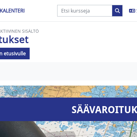
KALENTERI
AKTIIVINEN SISÄLTÖ
tukset
n etusivulle
aatimukset