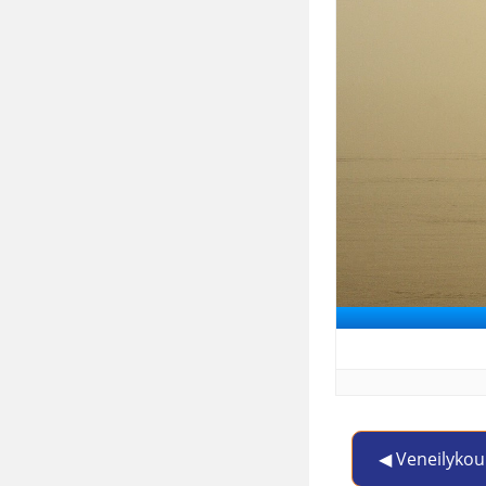
◀︎ Veneilykou