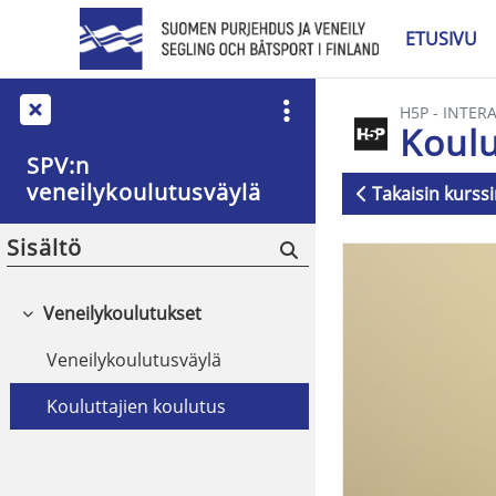
Siirry pääsisältöön
ETUSIVU
H5P - INTER
Koulu
SPV:n
veneilykoulutusväylä
Takaisin kurssi
Suorituksen v
Sisältö
Veneilykoulutukset
Tiivistä
Veneilykoulutusväylä
Kouluttajien koulutus