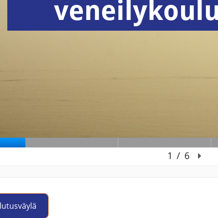
lutusväylä
Jump to activity