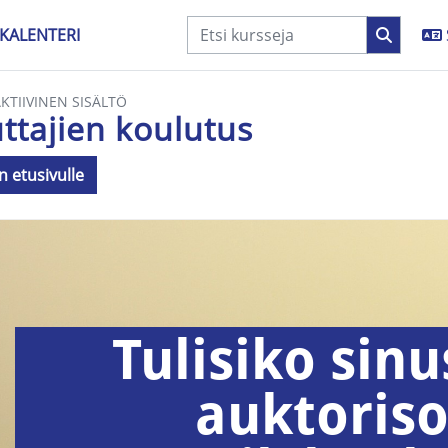
KALENTERI
AKTIIVINEN SISÄLTÖ
ttajien koulutus
n etusivulle
aatimukset