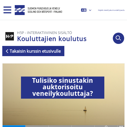
Siirry pääsisältöön
Sivupaneeli
Käytät vierailijatunnusta
Kirjaudu
H5P - INTERAKTIIVINEN SISÄLTÖ
Kouluttajien koulutus
Takaisin kurssin etusivulle
Suorituksen vaatimukset