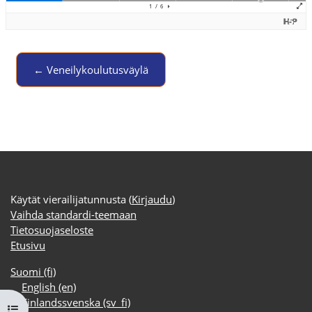
← Veneilykoulutusväylä
Jump to activity
Käytät vierailijatunnusta (
Kirjaudu
)
Vaihda standardi-teemaan
Tietosuojaseloste
Etusivu
Suomi ‎(fi)‎
English ‎(en)‎
Finlandssvenska ‎(sv_fi)‎
Avaa kurssisisältö