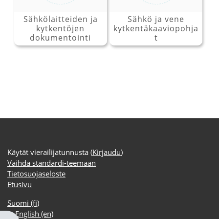
Sähkölaitteiden ja
Sähkö ja vene
kytkentöjen
kytkentäkaaviopohja
dokumentointi
t
Käytät vierailijatunnusta (
Kirjaudu
)
Vaihda standardi-teemaan
Tietosuojaseloste
Etusivu
Suomi ‎(fi)‎
English ‎(en)‎