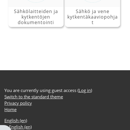
Sähkölaitteiden ja
Sähkö ja vene
kytkentöjen
kytkentäkaaviopohja
dokumentointi
t
You are currently using guest access (
Log in
)
Switch to the standard theme
Privacy policy
Home
English ‎(en)‎
English ‎(en)‎