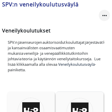
SPV:n veneilykoulutusväylä
Veneilykoulutukset
SPV:n jäsenseurojen auktorisoidut kouluttajat järjestävät kansa
ja kansainvälisten osaamisvaatimusten
mukaisia veneilijä- ja venepäällikkötutkintoihin
johtavia teoria- ja käytännön veneilytaitokursseja.
Lue
lisää klikkaamalla alla olevaa
Veneilykoulutusväylä
-
painiketta.