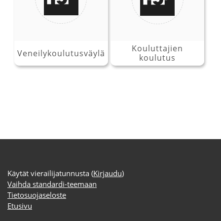
Kouluttajien
Veneilykoulutusväylä
koulutus
Käytät vierailijatunnusta (
Kirjaudu
)
Vaihda standardi-teemaan
Tietosuojaseloste
Etusivu