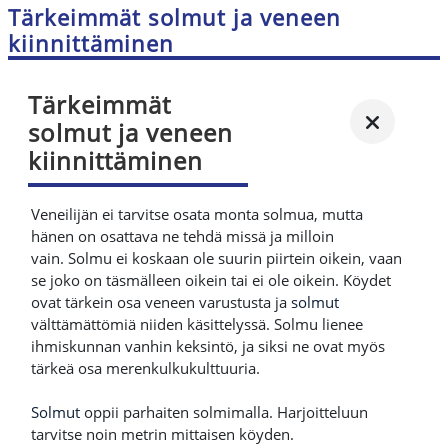
Tärkeimmät solmut ja veneen
kiinnittäminen
Tärkeimmät
solmut ja veneen
kiinnittäminen
Veneilijän ei tarvitse osata monta solmua, mutta
hänen on osattava ne tehdä missä ja milloin
vain. Solmu ei koskaan ole suurin piirtein oikein, vaan
se joko on täsmälleen oikein tai ei ole oikein. Köydet
ovat tärkein osa veneen varustusta ja
solmut
välttämättömiä niiden käsittelyssä. Solmu lienee
ihmiskunnan vanhin keksintö, ja siksi ne ovat myös
tärkeä osa merenkulkukulttuuria.
Solmut
oppii parhaiten solmimalla. Harjoitteluun
tarvitse noin metrin mittaisen köyden.