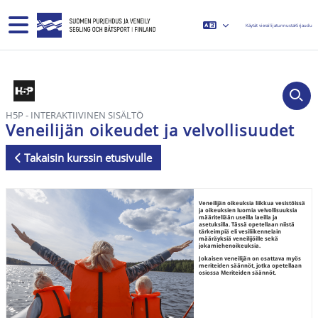
Siirry pääsisältöön
Sivupaneeli
Käytät vierailijatunnusta
Kirjaudu
H5P - INTERAKTIIVINEN SISÄLTÖ
Veneilijän oikeudet ja velvollisuudet
Takaisin kurssin etusivulle
Suorituksen vaatimukset