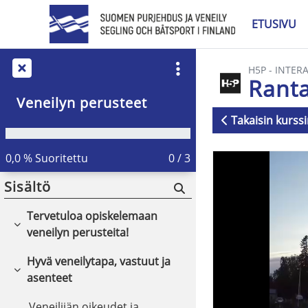
Siirry pääsisältöön
ETUSIVU
H5P - INTER
Ranta
Veneilyn perusteet
Takaisin kurssi
Suorituksen v
0,0 % Suoritettu
0 / 3
Sisältö
Tervetuloa opiskelemaan
Tiivistä
veneilyn perusteita!
Hyvä veneilytapa, vastuut ja
Tiivistä
asenteet
Veneilijän oikeudet ja