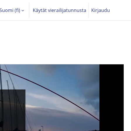
Suomi ‎(fi)‎
Käytät vierailijatunnusta
Kirjaudu