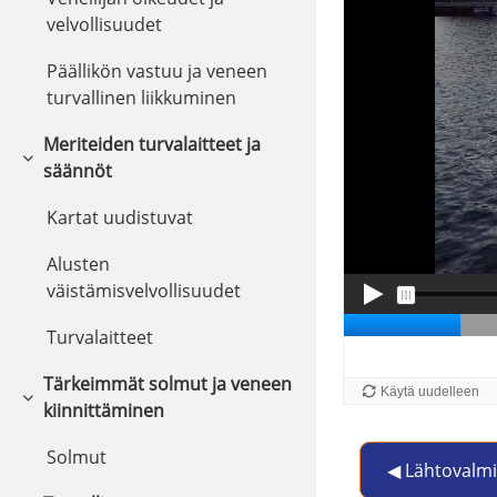
velvollisuudet
Päällikön vastuu ja veneen
turvallinen liikkuminen
Meriteiden turvalaitteet ja
Tiivistä
säännöt
Kartat uudistuvat
Alusten
väistämisvelvollisuudet
Turvalaitteet
Tärkeimmät solmut ja veneen
Tiivistä
kiinnittäminen
Solmut
◀︎ Lähtovalmi