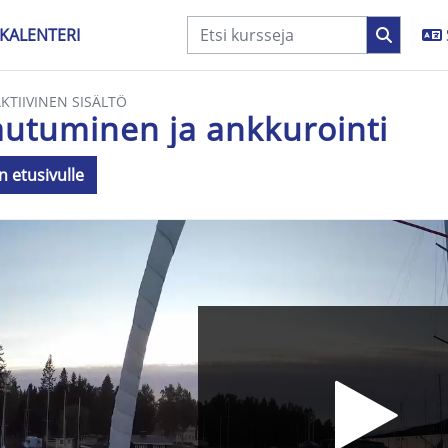
KALENTERI
AKTIIVINEN SISÄLTÖ
utuminen ja ankkurointi
n etusivulle
aatimukset