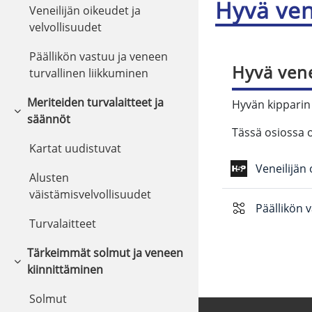
Hyvä ven
Veneilijän oikeudet ja
velvollisuudet
Päällikön vastuu ja veneen
Hyvä vene
turvallinen liikkuminen
Meriteiden turvalaitteet ja
Hyvän kipparin 
Tiivistä
säännöt
Tässä osiossa 
Kartat uudistuvat
Veneilijän 
Alusten
väistämisvelvollisuudet
Päällikön 
Turvalaitteet
Tärkeimmät solmut ja veneen
Tiivistä
kiinnittäminen
Solmut