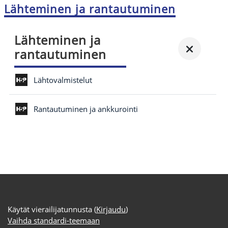
Lähteminen ja rantautuminen
Lähteminen ja
rantautuminen
Lähtovalmistelut
Rantautuminen ja ankkurointi
Käytät vierailijatunnusta (
Kirjaudu
)
Vaihda standardi-teemaan