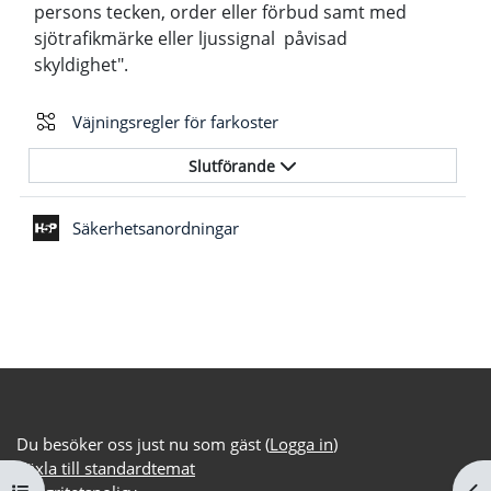
persons tecken, order eller förbud samt med
sjötrafikmärke eller ljussignal påvisad
skyldighet".
Väjningsregler för farkoster
Slutförande
Säkerhetsanordningar
Du besöker oss just nu som gäst (
Logga in
)
Växla till standardtemat
Öppna kursmenyn
Öp