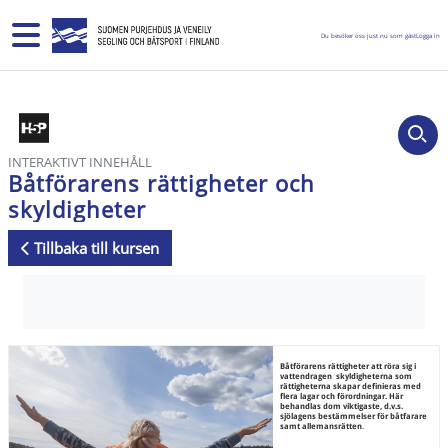
Gå direkt till huvudinnehåll
Sidopanel
Du besöker oss just nu som gäst
Logga in
INTERAKTIVT INNEHÅLL
Båtförarens rättigheter och
skyldigheter
Tillbaka till kursen
Slutförandvillkor