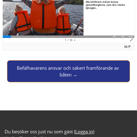
Jump to activity
Befälhavarens ansvar och säkert framförande av 
båten →
Du besöker oss just nu som gäst (
Logga in
)