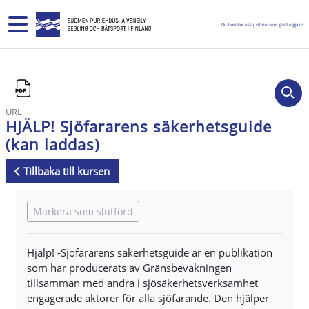
Gå direkt till huvudinnehåll
Sidopanel
Du besöker oss just nu som gäst
Logga in
URL
HJÄLP! Sjöfararens säkerhetsguide
(kan laddas)
Tillbaka till kursen
Slutförandvillkor
Markera som slutförd
Hjälp! -Sjöfararens säkerhetsguide är en publikation
som har producerats av Gränsbevakningen
tillsamman med andra i sjösäkerhetsverksamhet
engagerade aktorer för alla sjöfarande. Den hjälper