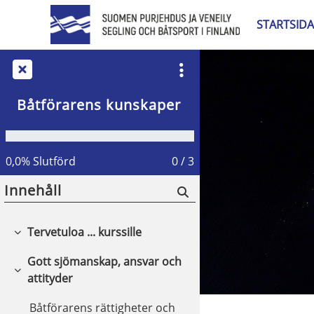
Gå direkt till huvudinnehåll
STARTSIDA
Båtförarens kunskaper
0,0% Slutförd
0 / 3
Innehåll
Tervetuloa ... kurssille
Fäll ihop
Gott sjömanskap, ansvar och
Fäll ihop
attityder
Båtförarens rättigheter och