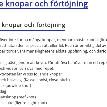
te knopar och förtöjning
e knopar och förtöjning
över inte kunna många knopar, menman måste kunna göra 
 rätt, utan den är precis rätt eller fel. Reen är en viktig de
ar torde vara mänsklighetens äldsta uppfinning, och därför ä
 sig bäst genom att knyta. För att öva behöver man ett rep
 och videon och öva med repet.
tiviteten lär vi oss följande knopar:
elt halvslag (Kaksoispolvi, clove-hitch)
tek (bowline knot)
slag
ansknop (reef knot)
eksikko (figure-eight knot)