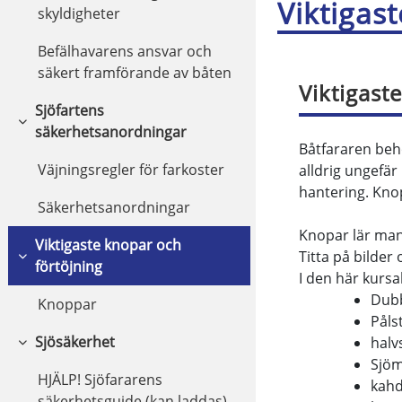
Viktigas
skyldigheter
Befälhavarens ansvar och
säkert framförande av båten
Viktigast
Sjöfartens
Fäll ihop
säkerhetsanordningar
Båtfararen beh
Väjningsregler för farkoster
alldrig ungefär
hantering. Knop
Säkerhetsanordningar
Knopar lär man
Viktigaste knopar och
Titta på bilder
Fäll ihop
förtöjning
I den här kursak
Dubb
Knoppar
Påls
Sjösäkerhet
halv
Fäll ihop
Sjöm
HJÄLP! Sjöfararens
kahd
säkerhetsguide (kan laddas)