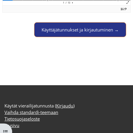
Jump to activity
Käyttäjätunnukset ja kirjautuminen →
Käytät vierailijatunnusta (
Kirjaudu
)
Vaihda standardi-teemaan
Tietosuojaseloste
Etusivu
Avaa kurssisisältö