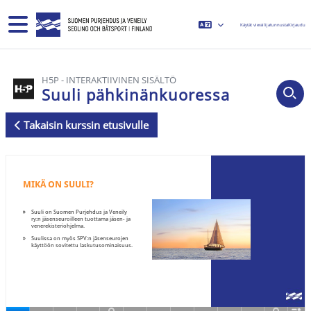
Siirry pääsisältöön
Sivupaneeli
Käytät vierailijatunnusta
Kirjaudu
H5P - INTERAKTIIVINEN SISÄLTÖ
Suuli pähkinänkuoressa
Takaisin kurssin etusivulle
Suorituksen vaatimukset