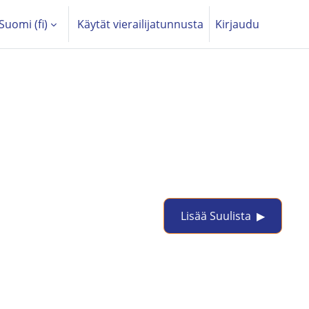
Suomi ‎(fi)‎
Käytät vierailijatunnusta
Kirjaudu
Lisää Suulista  ▶︎