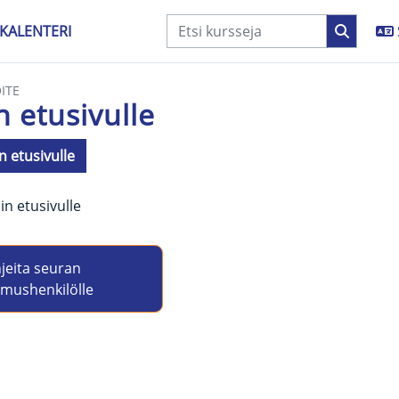
KALENTERI
ITE
n etusivulle
n etusivulle
aatimukset
in etusivulle
jeita seuran 
Jump to activity
amushenkilölle