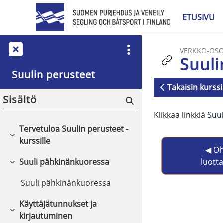
Siirry pääsisältöön
ETUSIVU
VERKKO-OSO
Suuli
Suulin perusteet
Takaisin kurssi
Sisältö
Suorituksen v
Klikkaa linkkiä
Suul
Tervetuloa Suulin perusteet -
Tiivistä
kurssille
◀︎ Oh
luott
Suuli pähkinänkuoressa
Tiivistä
Suuli pähkinänkuoressa
Käyttäjätunnukset ja
Tiivistä
kirjautuminen