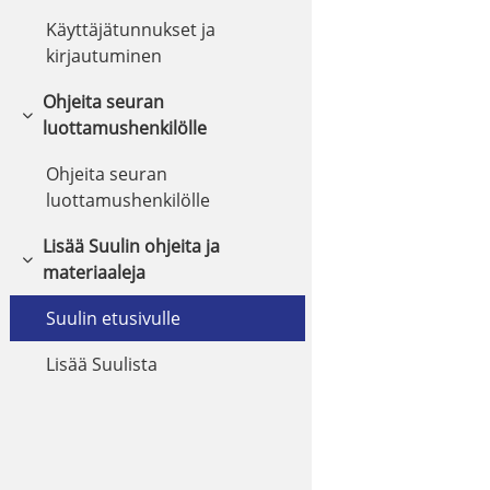
Käyttäjätunnukset ja
kirjautuminen
Ohjeita seuran
Tiivistä
luottamushenkilölle
Ohjeita seuran
luottamushenkilölle
Lisää Suulin ohjeita ja
Tiivistä
materiaaleja
Suulin etusivulle
Lisää Suulista