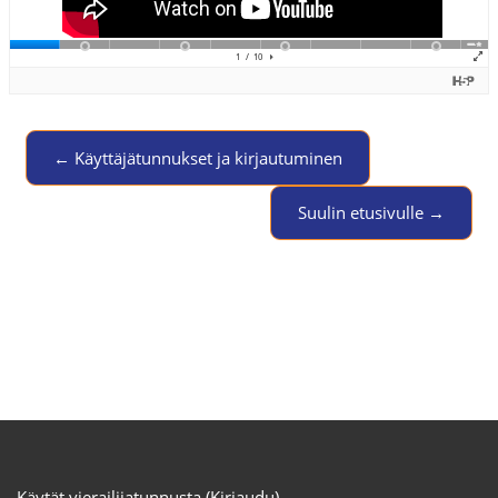
← Käyttäjätunnukset ja kirjautuminen
Jump to activity
Suulin etusivulle →
Käytät vierailijatunnusta (
Kirjaudu
)