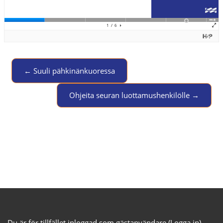
← Suuli pähkinänkuoressa
Jump to activity
Ohjeita seuran luottamushenkilölle →
Du är för tillfället inloggad som gästanvändare (
Logga in
)