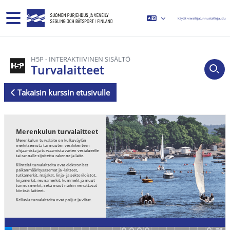
Siirry pääsisältöön
Sivupaneeli
Käytät vierailijatunnusta
Kirjaudu
H5P - INTERAKTIIVINEN SISÄLTÖ
Turvalaitteet
Takaisin kurssin etusivulle
Suorituksen vaatimukset