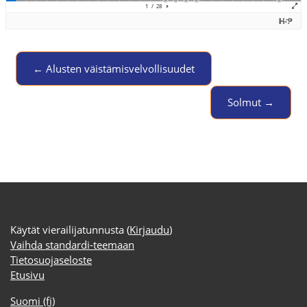
← Alusten väistämisvelvollisuudet
Jump to activity
Solmut →
Käytät vierailijatunnusta (
Kirjaudu
)
Vaihda standardi-teemaan
Tietosuojaseloste
Etusivu
Suomi ‎(fi)‎