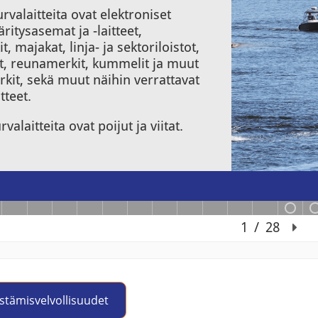
istämisvelvollisuudet
Jump to activity