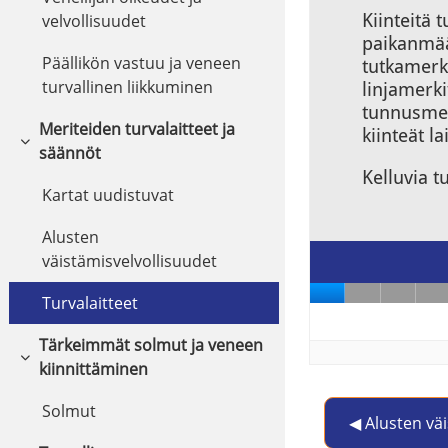
velvollisuudet
Päällikön vastuu ja veneen
turvallinen liikkuminen
Meriteiden turvalaitteet ja
Collapse
säännöt
Kartat uudistuvat
Alusten
väistämisvelvollisuudet
Turvalaitteet
Tärkeimmät solmut ja veneen
Collapse
kiinnittäminen
Solmut
◀︎ Alusten vä