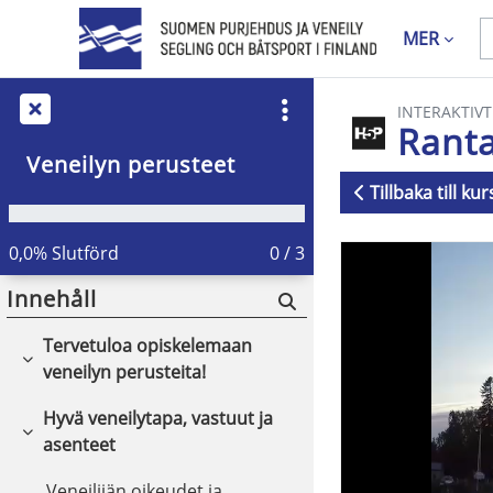
Gå direkt till huvudinnehåll
MER
INTERAKTIVT
Ranta
Veneilyn perusteet
Tillbaka till ku
Krav för slutf
0,0% Slutförd
0 / 3
Innehåll
Tervetuloa opiskelemaan
Fäll ihop
veneilyn perusteita!
Hyvä veneilytapa, vastuut ja
Fäll ihop
asenteet
Veneilijän oikeudet ja