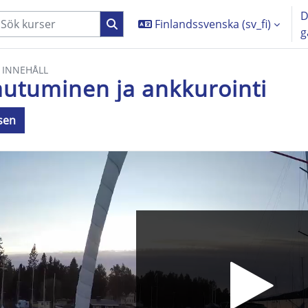
D
Finlandssvenska ‎(sv_fi)‎
g
 INNEHÅLL
utuminen ja ankkurointi
rsen
örande