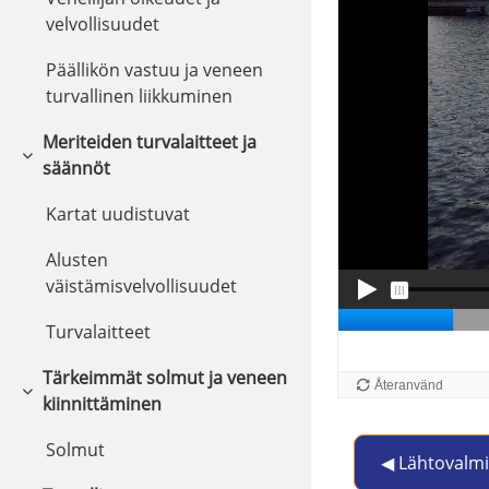
velvollisuudet
Päällikön vastuu ja veneen
turvallinen liikkuminen
Meriteiden turvalaitteet ja
Fäll ihop
säännöt
Kartat uudistuvat
Alusten
väistämisvelvollisuudet
Turvalaitteet
Tärkeimmät solmut ja veneen
Fäll ihop
kiinnittäminen
Solmut
◀︎ Lähtovalmi