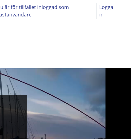
u är för tillfället inloggad som
Logga
ästanvändare
in