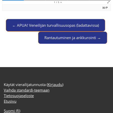
← APUA! Veneilijän turvallisuusopas (ladattavissa)
Jump to activity
Rantautuminen ja ankkurointi →
Käytät vierailijatunnusta (
Kirjaudu
)
Vaihda standardi-teemaan
Tietosuojaseloste
Etusivu
Suomi ‎(fi)‎