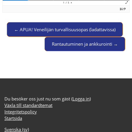
← APUA! Veneilijän turvallisuusopas (ladattavissa)
Jump to activity
Rantautuminen ja ankkurointi →
Du besöker oss just nu som gäst (
Logga in
)
Växla till standardtemat
Integritetspolicy
Startsida
Svenska ‎(sv)‎