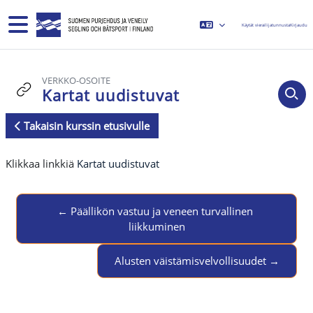
Siirry pääsisältöön
Sivupaneeli
Käytät vierailijatunnusta
Kirjaudu
VERKKO-OSOITE
Kartat uudistuvat
Takaisin kurssin etusivulle
Suorituksen vaatimukset
Klikkaa linkkiä
Kartat uudistuvat
← Päällikön vastuu ja veneen turvallinen 
liikkuminen
Jump to activity
Alusten väistämisvelvollisuudet →