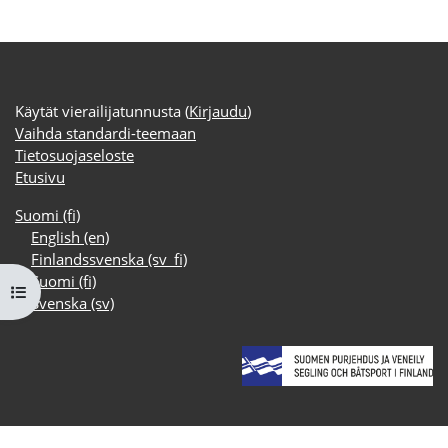
Käytät vierailijatunnusta (
Kirjaudu
)
Vaihda standardi-teemaan
Tietosuojaseloste
Etusivu
Suomi ‎(fi)‎
English ‎(en)‎
Finlandssvenska ‎(sv_fi)‎
Suomi ‎(fi)‎
Avaa kurssisisältö
Svenska ‎(sv)‎