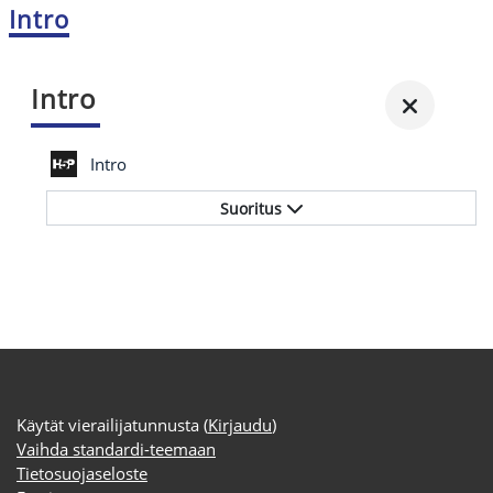
Intro
Intro
Intro
Suoritus
Käytät vierailijatunnusta (
Kirjaudu
)
Vaihda standardi-teemaan
Tietosuojaseloste