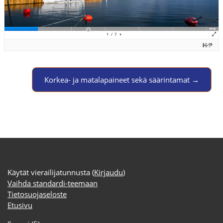
Jump to activity
Korkea- ja matalapaineet sekä säärintamat →
Käytät vierailijatunnusta (
Kirjaudu
)
Vaihda standardi-teemaan
Tietosuojaseloste
Etusivu