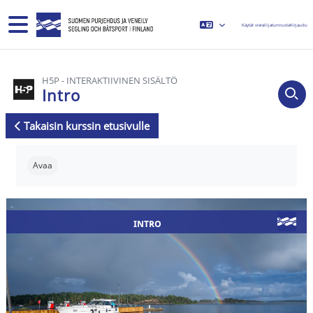
Siirry pääsisältöön
Sivupaneeli
Käytät vierailijatunnusta
Kirjaudu
H5P - INTERAKTIIVINEN SISÄLTÖ
Intro
Takaisin kurssin etusivulle
Suorituksen vaatimukset
Avaa