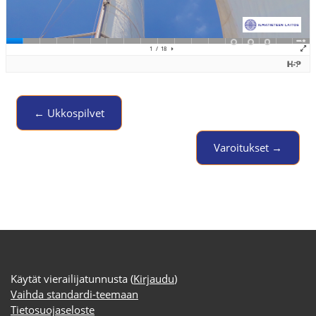
← Ukkospilvet
Jump to activity
Varoitukset →
Käytät vierailijatunnusta (
Kirjaudu
)
Vaihda standardi-teemaan
Tietosuojaseloste