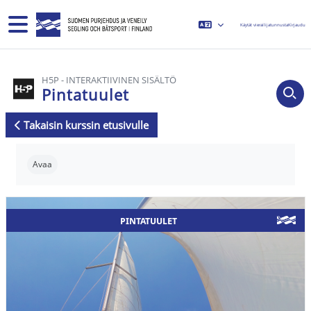
Siirry pääsisältöön
Sivupaneeli
Käytät vierailijatunnusta
Kirjaudu
H5P - INTERAKTIIVINEN SISÄLTÖ
Pintatuulet
Takaisin kurssin etusivulle
Suorituksen vaatimukset
Avaa