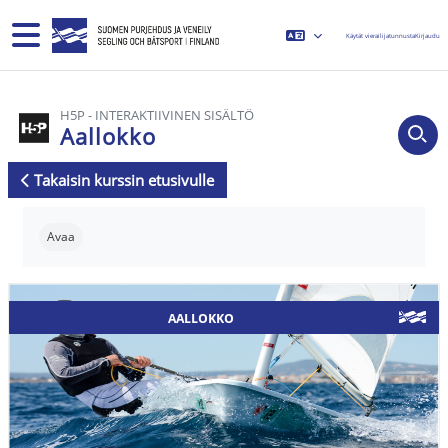
Siirry pääsisältöön
Sivupaneeli
Käytät vierailijatunnusta
Kirjaudu
H5P - INTERAKTIIVINEN SISÄLTÖ
Aallokko
Takaisin kurssin etusivulle
Suorituksen vaatimukset
Avaa