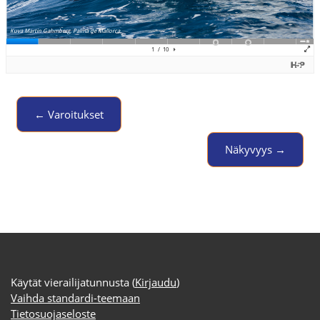
← Varoitukset
Jump to activity
Näkyvyys →
Käytät vierailijatunnusta (
Kirjaudu
)
Vaihda standardi-teemaan
Tietosuojaseloste