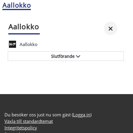
Aallokko
Aallokko
Aallokko
Slutförande
Du besöker oss just nu som gäst (
Logga in
)
Växla till standardtemat
Integritetspolicy