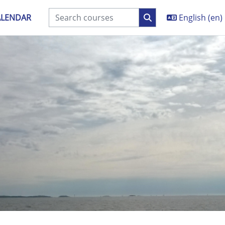
ALENDAR
English ‎(en)‎