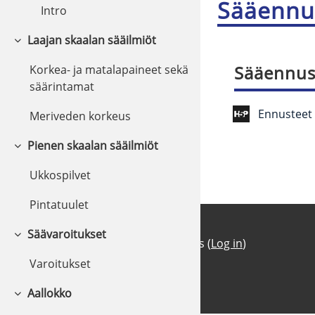
Sääennu
Intro
Laajan skaalan sääilmiöt
Collapse
Sääennus
Korkea- ja matalapaineet sekä
säärintamat
Ennusteet
Meriveden korkeus
Pienen skaalan sääilmiöt
Collapse
Ukkospilvet
Pintatuulet
Säävaroitukset
Collapse
You are currently using guest access (
Log in
)
Privacy policy
Varoitukset
Home
Aallokko
Collapse