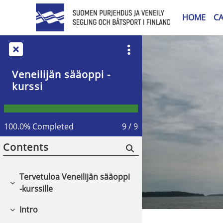
Skip to main content
HOME
C
Veneilijän sääoppi -
kurssi
100.0% Completed
9 / 9
Contents
Tervetuloa Veneilijän sääoppi
Collapse
-kurssille
Intro
Collapse