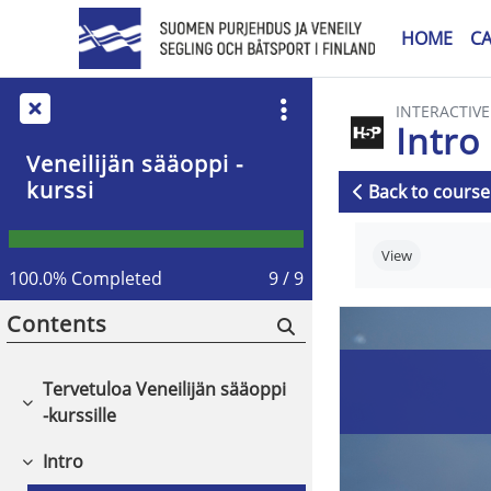
Skip to main content
HOME
C
INTERACTIV
Intro
Veneilijän sääoppi -
kurssi
Back to course
Completion r
View
100.0% Completed
9 / 9
Contents
Tervetuloa Veneilijän sääoppi
Collapse
-kurssille
Intro
Collapse