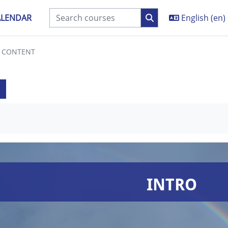
ALENDAR
English ‎(en)‎
E CONTENT
equirements