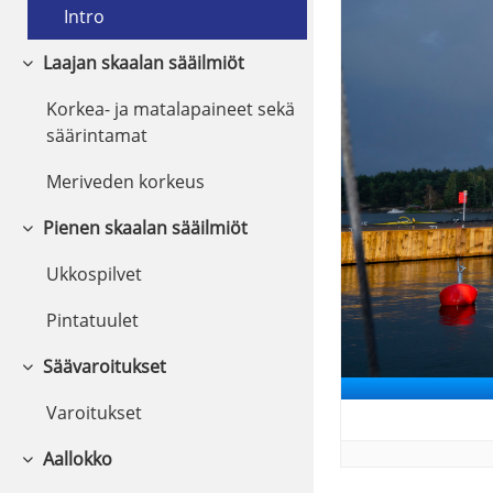
Intro
Laajan skaalan sääilmiöt
Collapse
Korkea- ja matalapaineet sekä
säärintamat
Meriveden korkeus
Pienen skaalan sääilmiöt
Collapse
Ukkospilvet
Pintatuulet
Säävaroitukset
Collapse
Varoitukset
Aallokko
Collapse