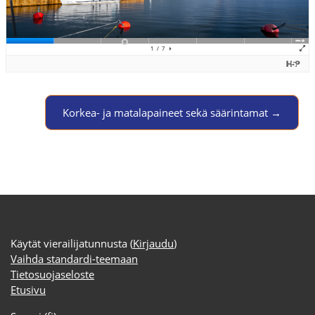
Jump to activity
Korkea- ja matalapaineet sekä säärintamat →
Käytät vierailijatunnusta (
Kirjaudu
)
Vaihda standardi-teemaan
Tietosuojaseloste
Etusivu