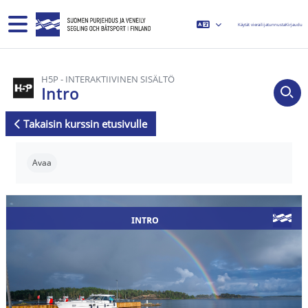
Siirry pääsisältöön
Sivupaneeli
Käytät vierailijatunnusta
Kirjaudu
H5P - INTERAKTIIVINEN SISÄLTÖ
Intro
Takaisin kurssin etusivulle
Suorituksen vaatimukset
Avaa