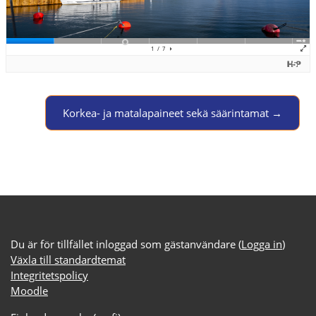
Jump to activity
Korkea- ja matalapaineet sekä säärintamat →
Du är för tillfället inloggad som gästanvändare (
Logga in
)
Växla till standardtemat
Integritetspolicy
Moodle