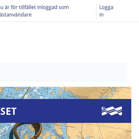
u är för tillfället inloggad som
Logga
ästanvändare
in