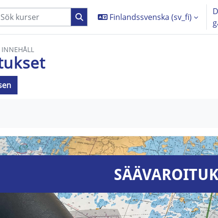
D
Finlandssvenska ‎(sv_fi)‎
g
 INNEHÅLL
tukset
rsen
örande