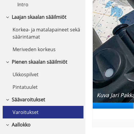
Intro
Laajan skaalan sääilmiöt
Fäll ihop
Korkea- ja matalapaineet sekä
säärintamat
Meriveden korkeus
Pienen skaalan sääilmiöt
Fäll ihop
Ukkospilvet
Pintatuulet
Säävaroitukset
Fäll ihop
Varoitukset
Aallokko
Fäll ihop