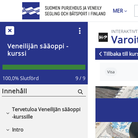
Gå direkt till huvudinnehåll
MER
INTERAKTIVT
Varoi
Veneilijän sääoppi -
kurssi
Tillbaka till ku
Krav för slutf
Visa
100,0% Slutförd
9 / 9
Innehåll
Tervetuloa Veneilijän sääoppi
Fäll ihop
-kurssille
Intro
Fäll ihop