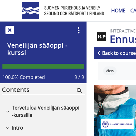
Skip to main content
HOME
C
INTERACTIV
Ennu
Veneilijän sääoppi -
kurssi
Back to course
Completion r
View
100.0% Completed
9 / 9
Contents
Tervetuloa Veneilijän sääoppi
Collapse
-kurssille
Intro
Collapse