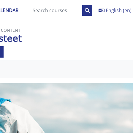
ALENDAR
English ‎(en)‎
E CONTENT
steet
equirements