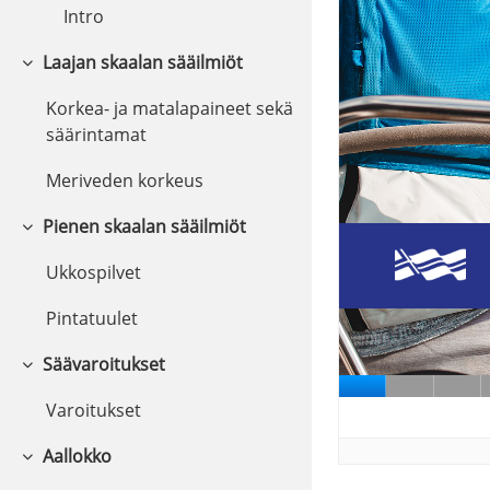
Intro
Laajan skaalan sääilmiöt
Collapse
Korkea- ja matalapaineet sekä
säärintamat
Meriveden korkeus
Pienen skaalan sääilmiöt
Collapse
Ukkospilvet
Pintatuulet
Säävaroitukset
Collapse
Varoitukset
Aallokko
Collapse