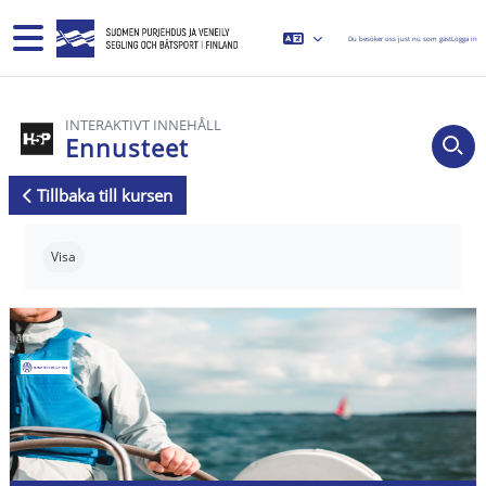
Gå direkt till huvudinnehåll
Sidopanel
Du besöker oss just nu som gäst
Logga in
INTERAKTIVT INNEHÅLL
Ennusteet
Tillbaka till kursen
Slutförandvillkor
Visa