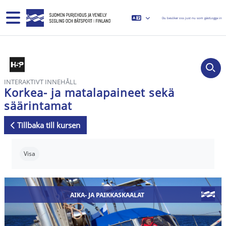
Gå direkt till huvudinnehåll
Sidopanel
Du besöker oss just nu som gäst
Logga in
INTERAKTIVT INNEHÅLL
Korkea- ja matalapaineet sekä
säärintamat
Tillbaka till kursen
Slutförandvillkor
Visa