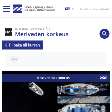
Gå direkt till huvudinnehåll
Sidopanel
Du besöker oss just nu som gäst
Logga in
INTERAKTIVT INNEHÅLL
Meriveden korkeus
Tillbaka till kursen
Slutförandvillkor
Visa