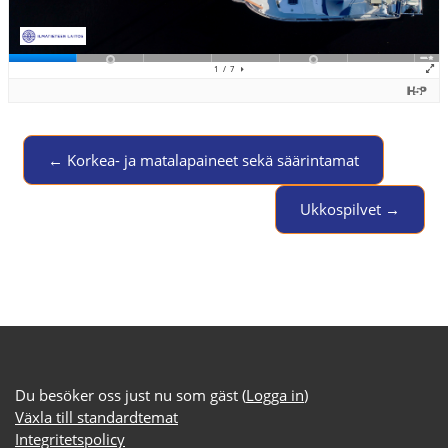
← Korkea- ja matalapaineet sekä säärintamat
Jump to activity
Ukkospilvet →
Du besöker oss just nu som gäst (
Logga in
)
Växla till standardtemat
Integritetspolicy