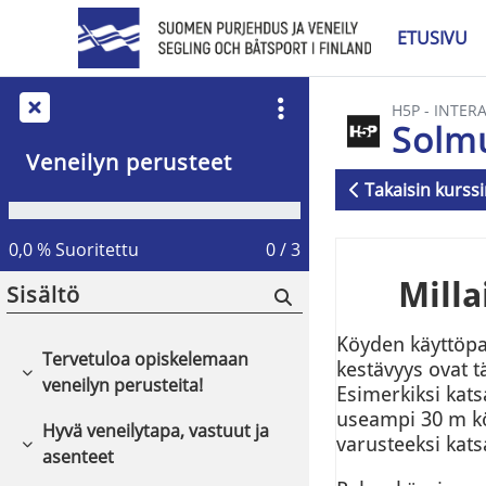
Siirry pääsisältöön
ETUSIVU
H5P - INTER
Solm
Veneilyn perusteet
Takaisin kurssi
Suorituksen v
0,0 % Suoritettu
0 / 3
Sisältö
Tervetuloa opiskelemaan
Tiivistä
veneilyn perusteita!
Hyvä veneilytapa, vastuut ja
Tiivistä
asenteet