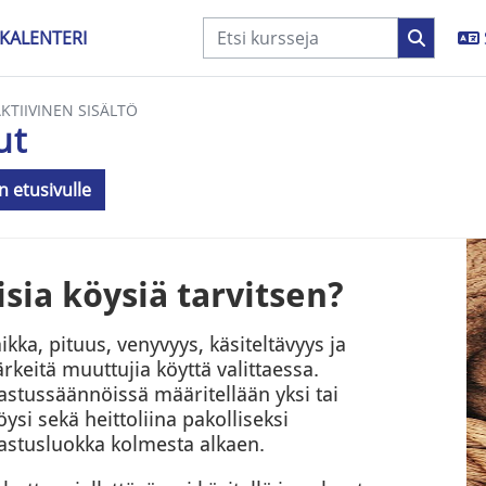
KALENTERI
AKTIIVINEN SISÄLTÖ
ut
n etusivulle
aatimukset