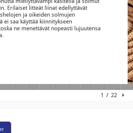
et
Jump to activity