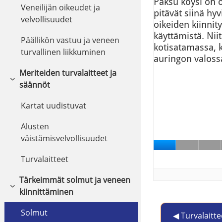
Veneilijän oikeudet ja
velvollisuudet
Päällikön vastuu ja veneen
turvallinen liikkuminen
Meriteiden turvalaitteet ja
Tiivistä
säännöt
Kartat uudistuvat
Alusten
väistämisvelvollisuudet
Turvalaitteet
Tärkeimmät solmut ja veneen
Tiivistä
kiinnittäminen
Solmut
◀︎ Turvalaitte