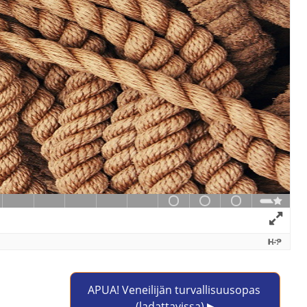
APUA! Veneilijän turvallisuusopas 
(ladattavissa) ▶︎