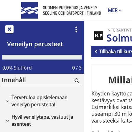
Gå direkt till huvudinnehåll
MER
INTERAKTIVT
Solm
Veneilyn perusteet
Tillbaka till ku
Slutförandvill
0,0% Slutförd
0 / 3
Innehåll
Tervetuloa opiskelemaan
Fäll ihop
veneilyn perusteita!
Hyvä veneilytapa, vastuut ja
Fäll ihop
asenteet