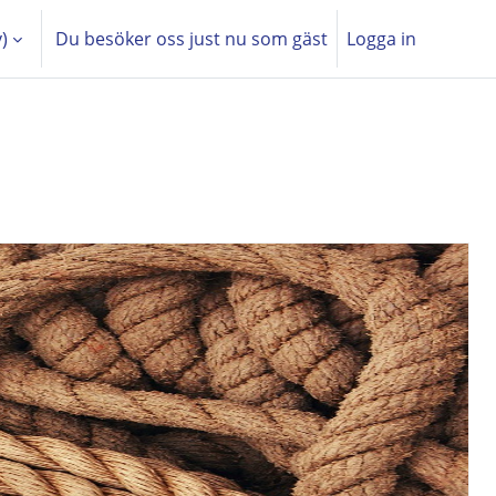
)‎
Du besöker oss just nu som gäst
Logga in