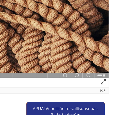
APUA! Veneilijän turvallisuusopas 
(ladattavissa) ▶︎