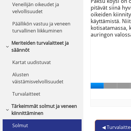
Veneilijän oikeudet ja
velvollisuudet
Päällikön vastuu ja veneen
turvallinen liikkuminen
Meriteiden turvalaitteet ja
Fäll ihop
säännöt
Kartat uudistuvat
Alusten
väistämisvelvollisuudet
Turvalaitteet
Tärkeimmät solmut ja veneen
Fäll ihop
kiinnittäminen
Solmut
◀︎ Turvalaitte