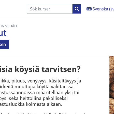
Svenska ‎(sv
 INNEHÅLL
ut
rsen
kor