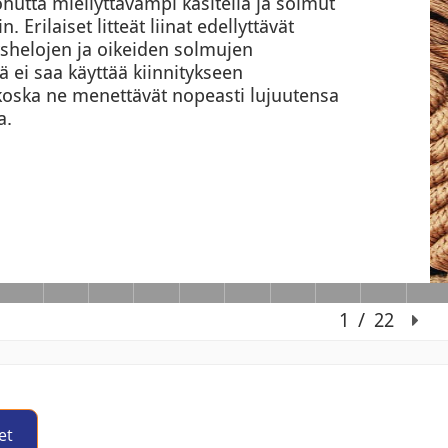
et
Jump to activity