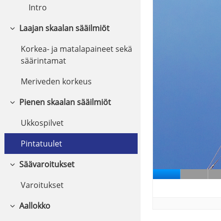
Intro
Laajan skaalan sääilmiöt
Tiivistä
Korkea- ja matalapaineet sekä
säärintamat
Meriveden korkeus
Pienen skaalan sääilmiöt
Tiivistä
Ukkospilvet
Pintatuulet
Säävaroitukset
Tiivistä
Varoitukset
Aallokko
Tiivistä