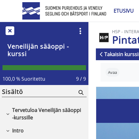
Siirry pääsisältöön
ETUSIVU
H5P - INTER
Pinta
Veneilijän sääoppi -
kurssi
Takaisin kurssi
Suorituksen v
Avaa
100,0 % Suoritettu
9 / 9
Sisältö
Tervetuloa Veneilijän sääoppi
Tiivistä
-kurssille
Intro
Tiivistä